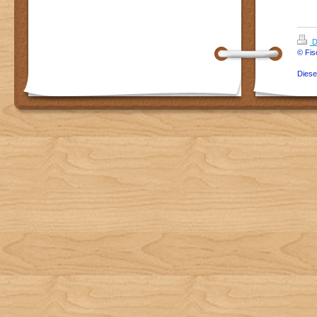
D
© Fis
Dies