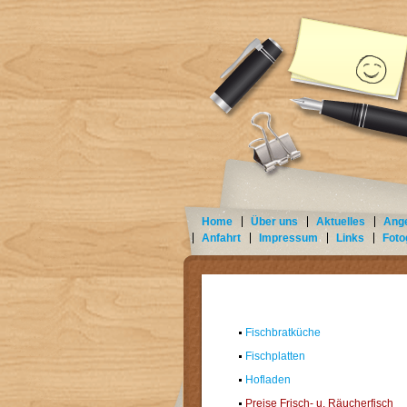
Home
Über uns
Aktuelles
Ange
Anfahrt
Impressum
Links
Foto
Fischbratküche
Fischplatten
Hofladen
Preise Frisch- u. Räucherfisch