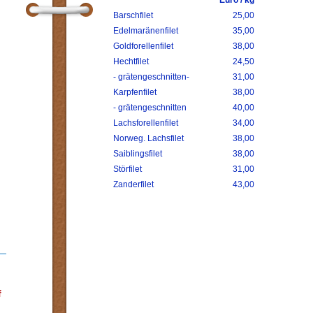
Euro / kg
Barschfilet
25,00
Edelmaränenfilet
35,00
Goldforellenfilet
38,00
Hechtfilet
24,50
- grätengeschnitten-
31,00
Karpfenfilet
38,00
- grätengeschnitten
40,00
Lachsforellenfilet
34,00
Norweg. Lachsfilet
38,00
Saiblingsfilet
38,00
Störfilet
31,00
Zanderfilet
43,00
f