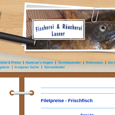
bote & Preise
Rund um`s Angeln
Terminkalender
Referenzen
Der
galerie
In eigener Sache
Sternenkinder
Filetpreise - Frischfisch